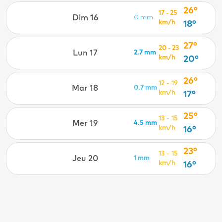
26°
17 - 25
Dim 16
0 mm
km/h
18°
27°
20 - 23
Lun 17
2.7 mm
km/h
20°
26°
12 - 19
Mar 18
0.7 mm
km/h
17°
25°
13 - 15
Mer 19
4.5 mm
km/h
16°
23°
13 - 15
Jeu 20
1 mm
km/h
16°