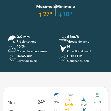
Maximale
Minimale
27°
18°
0.0 mm
6 km/h
Précipitations
Vitesse du vent
46 %
N
Couverture nuageuse
Direction du vent
06:45 AM
08:17 PM
Lever du soleil
Coucher du soleil
7-8
24°
18h
55 %
0%
45 %
km/h
NW
6-7