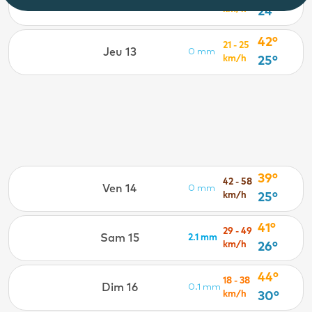
Mer 12
0 mm
km/h
24°
42°
21 - 25
Jeu 13
0 mm
km/h
25°
39°
42 - 58
Ven 14
0 mm
km/h
25°
41°
29 - 49
Sam 15
2.1 mm
km/h
26°
44°
18 - 38
Dim 16
0.1 mm
km/h
30°