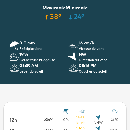
Maximale
Minimale
38°
24°
0.0 mm
16 km/h
Précipitations
Vitesse du vent
19 %
NW
Couverture nuageuse
Direction du vent
06:39 AM
08:16 PM
Lever du soleil
Coucher du soleil
11-12
35°
12h
18h
25 %
0%
46 %
km/h
NNW
13-15