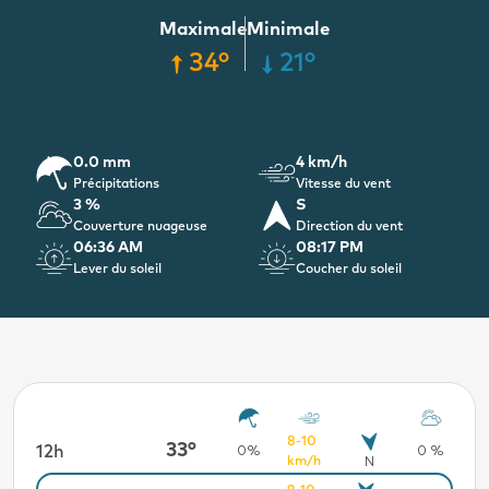
Maximale
Minimale
34°
21°
0.0 mm
4 km/h
Précipitations
Vitesse du vent
3 %
S
Couverture nuageuse
Direction du vent
06:36 AM
08:17 PM
Lever du soleil
Coucher du soleil
8-10
33°
12h
18h
2 %
0%
0 %
km/h
N