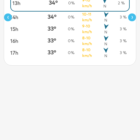
9-10
19h
0 %
34°
13h
0%
2 %
km/h
N
20h
0 %
10-11
‹
›
34°
14h
0%
3 %
km/h
N
21h
0 %
9-10
33°
15h
0%
3 %
km/h
N
22h
0 %
8-10
33°
16h
0%
3 %
km/h
N
23h
0 %
8-10
33°
17h
0%
3 %
km/h
N