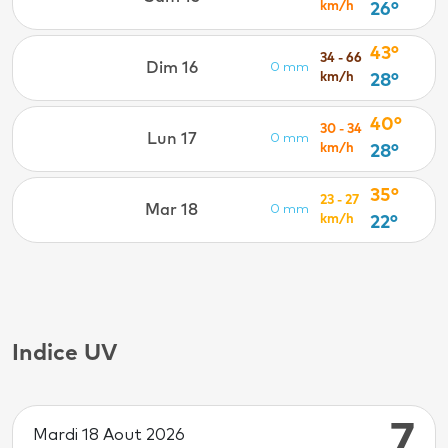
km/h
26°
43°
34 - 66
Dim 16
0 mm
km/h
28°
40°
30 - 34
Lun 17
0 mm
km/h
28°
35°
23 - 27
Mar 18
0 mm
km/h
22°
Indice UV
7
Mardi 18 Aout 2026