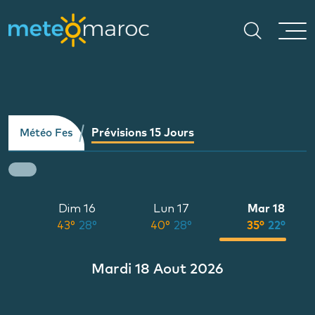
Prévisions 15 Jours
Météo Fes
5
Dim 16
Lun 17
Mar 18
°
43°
28°
40°
28°
35°
22°
Mardi 18 Aout 2026