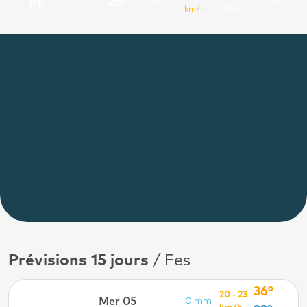
28°
11h
0%
0 %
km/h
NW
Prévisions 15 jours
/ Fes
36°
20 - 23
Mer 05
0 mm