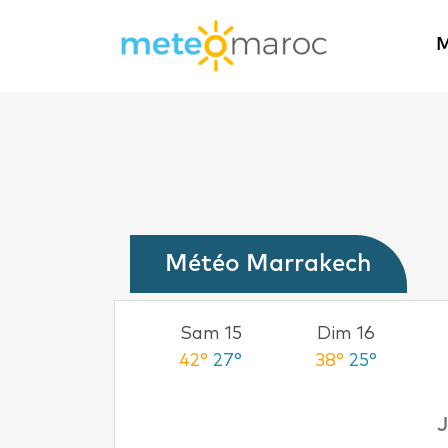
M
Météo Marrakech
Ven 14
Sam 15
Dim 16
42°
27°
42°
27°
38°
25°
J