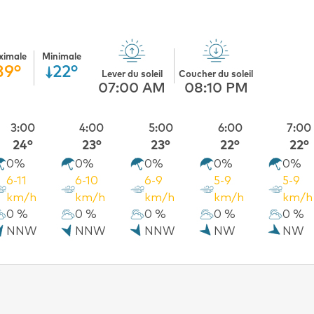
ximale
Minimale
39°
22°
Lever du soleil
Coucher du soleil
07:00 AM
08:10 PM
3:00
4:00
5:00
6:00
7:00
24°
23°
23°
22°
22°
0%
0%
0%
0%
0%
6-11
6-10
6-9
5-9
5-9
km/h
km/h
km/h
km/h
km/h
0 %
0 %
0 %
0 %
0 %
NNW
NNW
NNW
NW
NW