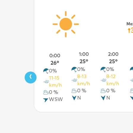
Ma
1:00
2:00
0:00
25°
25°
26°
0%
0%
0%
‹
8-13
8-12
11-15
km/h
km/h
km/h
0 %
0 %
0 %
N
N
WSW