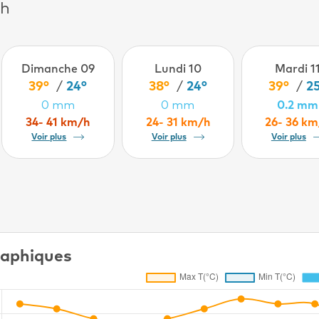
ch
Dimanche 09
Lundi 10
Mardi 1
39°
/
24°
38°
/
24°
39°
/
2
0 mm
0 mm
0.2 mm
34- 41 km/h
24- 31 km/h
26- 36 km
Voir plus
Voir plus
Voir plus
aphiques