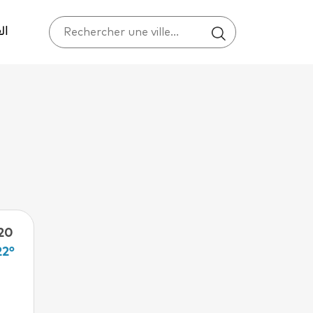
ال
20
22°