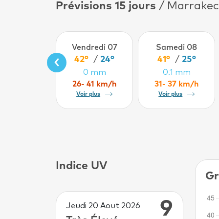
Prévisions 15 jours
/ Marrake
Vendredi 07
Samedi 08
‹
42°
/
24°
41°
/
25°
0 mm
0.1 mm
26- 41 km/h
31- 37 km/h
Voir plus
Voir plus
Indice UV
Gr
9
Jeudi 20 Aout 2026