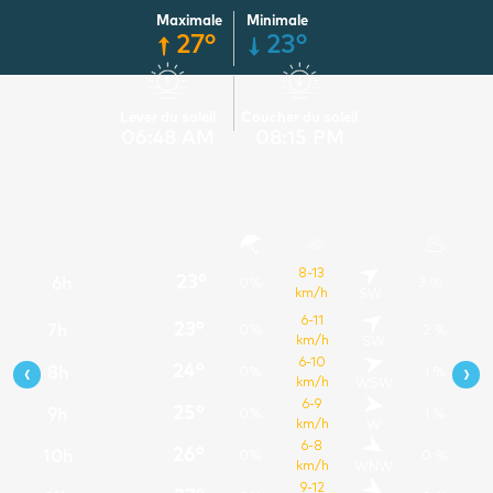
Maximale
Minimale
27°
23°
Lever du soleil
Coucher du soleil
06:48 AM
08:15 PM
8-13
12
2 %
23°
6h
0%
3 %
km/h
SW
13
3 %
6-11
23°
7h
0%
2 %
km/h
SW
14
4 %
6-10
‹
›
24°
8h
0%
1 %
km/h
WSW
15
5 %
6-9
25°
9h
0%
1 %
km/h
W
16
6 %
6-8
26°
10h
0%
0 %
km/h
WNW
17
4 %
9-12