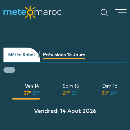
Prévisions 15 Jours
Météo Rabat
Ven 14
Sam 15
Dim 16
°
27°
23°
27°
23°
35°
24°
Vendredi 14 Aout 2026