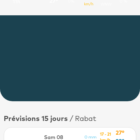
27°
11h
0%
0 %
km/h
WNW
Prévisions 15 jours
/ Rabat
27°
17 - 21
Sam 08
0 mm