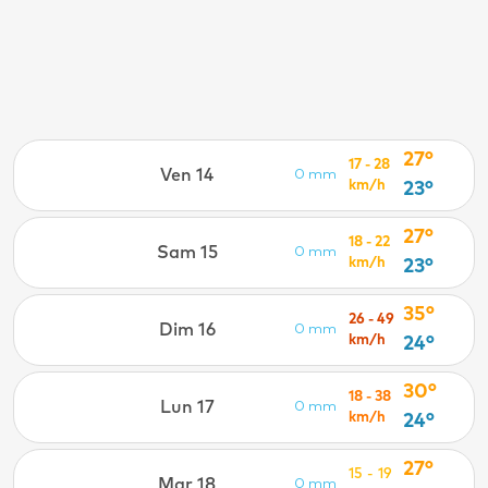
27°
17 - 28
Ven 14
0 mm
km/h
23°
27°
18 - 22
Sam 15
0 mm
km/h
23°
35°
26 - 49
Dim 16
0 mm
km/h
24°
30°
18 - 38
Lun 17
0 mm
km/h
24°
27°
15 - 19
Mar 18
0 mm