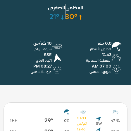
العظمى
الصغرى
21°
30°
0.0 ملم
10 كم/س
هطول الأمطار
سرعة الرياح
SSE
43 %
التغطية السحابية
اتجاه الرياح
08:27 PM
07:00 AM
شروق الشمس
غروب الشمس
10-13
29°
18h
8 %
0%
47 %
كم/س
SW
12-16