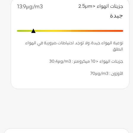
جزيئات الهواء <2.5µm
13.9μg/m3
جيدة
نوعية الهواء جيدة، ولا توجد احتياطات ضرورية في الهواء
الطلق
جزيئات الهواء <10 ميكرومتر
: 30.4μg/m3
الأوزون : 70μg/m3