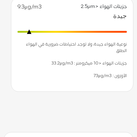
جزيئات الهواء <2.5µm
9.3μg/m3
جيدة
نوعية الهواء جيدة، ولا توجد احتياطات ضرورية في الهواء
الطلق
جزيئات الهواء <10 ميكرومتر
: 33.2μg/m3
الأوزون : 73μg/m3