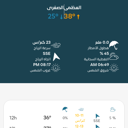
العظمى
الصغرى
25°
38°
0.0 ملم
23 كم/س
هطول الأمطار
سرعة الرياح
SSE
45 %
التغطية السحابية
اتجاه الرياح
08:17 PM
06:49 AM
شروق الشمس
غروب الشمس
10-11
36°
12h
18h
44 %
0%
5 %
كم/س
SSE
12-13