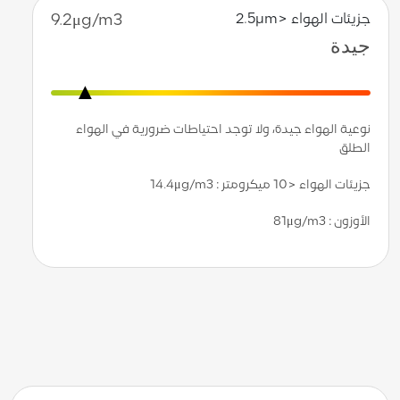
جزيئات الهواء <2.5µm
9.2μg/m3
جيدة
نوعية الهواء جيدة، ولا توجد احتياطات ضرورية في الهواء
الطلق
جزيئات الهواء <10 ميكرومتر
: 14.4μg/m3
الأوزون : 81μg/m3