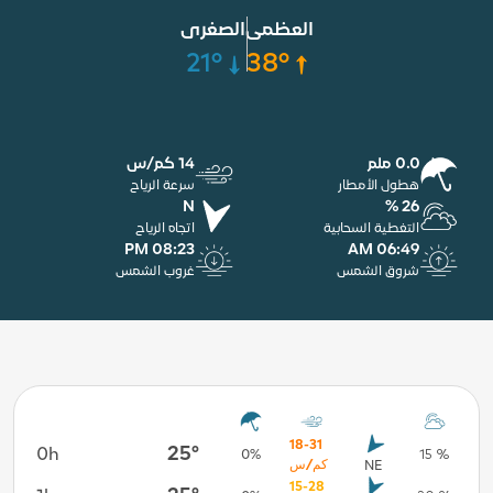
العظمى
الصغرى
21°
38°
0.0 ملم
14 كم/س
هطول الأمطار
سرعة الرياح
N
26 %
التغطية السحابية
اتجاه الرياح
08:23 PM
06:49 AM
شروق الشمس
غروب الشمس
18-31
25°
0h
6h
0%
15 %
كم/س
NE
15-28