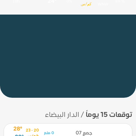
24°
11h
0%
88 %
كم/س
WNW
توقعات 15 يوماً
/ الدار البيضاء
28°
20 - 23
جمع 07
0 ملم