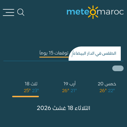
توقعات 15 يوماً
الطقس في الدار البيضاء
خمس 20
أرب 19
ثلث 18
°
25°
23°
26°
21°
26°
22°
الثلاثاء 18 غشث 2026