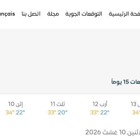
حة الرئيسية
التوقعات الجوية
مجلة
اتصل بنا
ançais
15 يوماً
1
أرب 12
ثلث 11
إثن 10
34°
22°
33°
20°
33°
22°
34
نين 10 غشث 2026