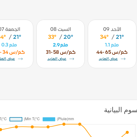
الأحد 09
السبت 08
الجمعة 07
34°
/
21°
33°
/
20°
34°
/
21°
1.1 ملم
2.9 ملم
0.3 ملم
44- 65 كم/س
31- 58 كم/س
29- 34 كم/س
عرض المزيد
عرض المزيد
عرض المز
وم البيانية