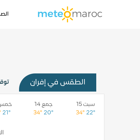
الصف
الطقس في إفران
توقعات 
أحد 16
سبت 15
جمع 14
خمس 3
°
21°
34°
20°
34°
22°
35°
23°
الاث