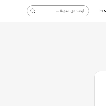
Fr
أحد 09
سبت 08
33°
20°
34°
21°