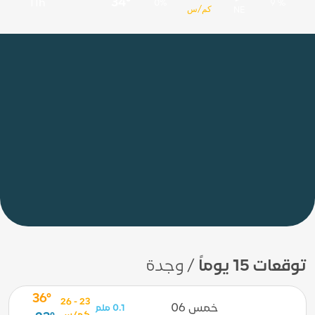
34°
11h
0%
9 %
كم/س
NE
توقعات 15 يوماً
/ وجدة
36°
23 - 26
خمس 06
0.1 ملم