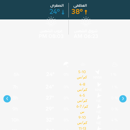
العظمى
الصغرى
24°
38°
شروق الشمس
غروب الشمس
08:03 PM
06:23 AM
5-10
12
5 %
24°
6h
0%
1 %
كم/س
NNW
13
6 %
4-8
24°
7h
0%
1 %
كم/س
NNE
14
5 %
4-5
‹
›
27°
8h
0%
0 %
كم/س
NE
15
6 %
6-7 كم/
29°
9h
0%
0 %
س
NE
16
5 %
9-10
32°
10h
0%
4 %
كم/س
NE
17
4 %
11-13