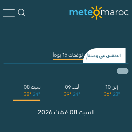
توقعات 15 يوماً
الطقس في وجدة
إثن 10
أحد 09
سبت 08
ج
°
38°
24°
39°
24°
36°
23°
السبت 08 غشث 2026