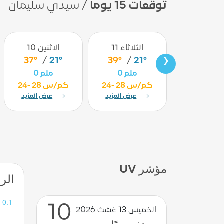
توقعات 15 يوماً
/ سيدي سليمان
أربعاء 12
الثلاثاء 11
الاثنين 10
›
37°
/
21°
39°
/
21°
42°
/
2
0 ملم
0 ملم
0 ملم
 كم/س
24- 28 كم/س
24- 28 كم/س
عرض المزيد
عرض المزيد
عرض المزيد
مؤشر UV
الرس
10
الخميس 13 غشث 2026