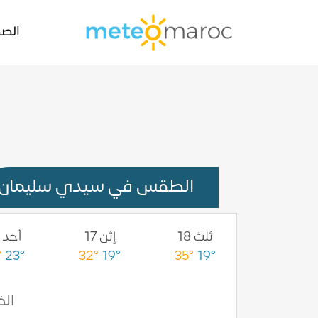
الصف
الطقس في سيدي سليمان
أرب 19
ثلث 18
إثن 17
أحد 16
°
23°
32°
19°
35°
19°
38°
19°
الخمي