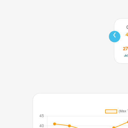
‹
4
يد