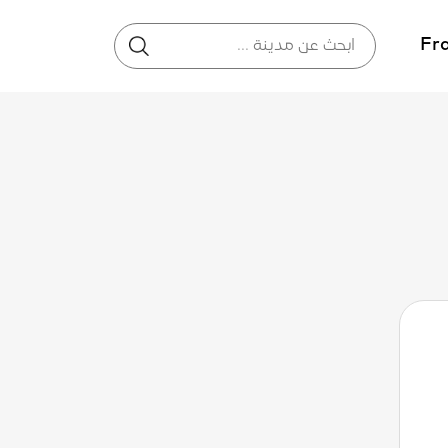
Fr
أرب 12
ثلث 11
إثن 10
37°
21°
39°
21°
42°
22°