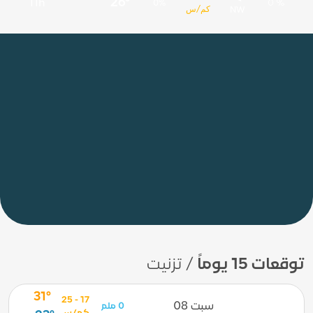
26°
11h
0%
0 %
كم/س
NW
توقعات 15 يوماً
/ تزنيت
31°
17 - 25
سبت 08
0 ملم