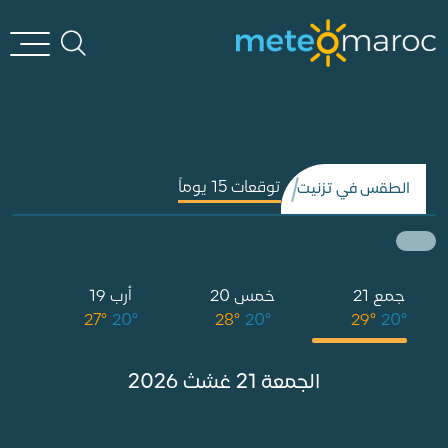
توقعات 15 يوماً
الطقس في تزنيت
جمع 21
خمس 20
أرب 19
°
27°
20°
28°
20°
29°
20°
الجمعة 21 غشث 2026