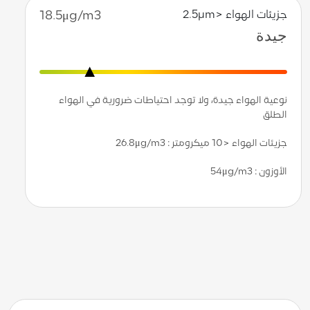
جزيئات الهواء <2.5µm
18.5μg/m3
جيدة
نوعية الهواء جيدة، ولا توجد احتياطات ضرورية في الهواء
الطلق
جزيئات الهواء <10 ميكرومتر
: 26.8μg/m3
الأوزون : 54μg/m3