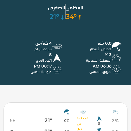
العظمى
الصغرى
21°
34°
0.0 ملم
4 كم/س
هطول الأمطار
سرعة الرياح
S
3 %
التغطية السحابية
اتجاه الرياح
08:17 PM
06:36 AM
شروق الشمس
غروب الشمس
1-3 كم/
21°
6h
12h
0 %
0%
2 %
س
S
3-7