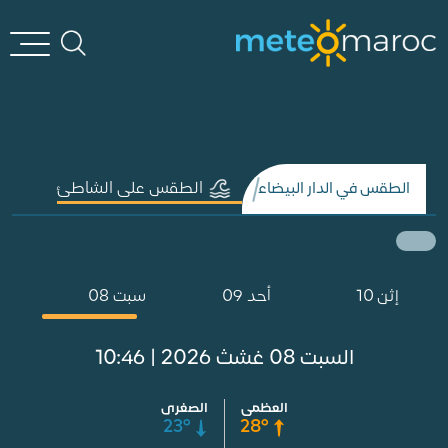
الطقس على الشاطئ
الطقس في الدار البيضاء
إثن 10
أحد 09
سبت 08
السبت 08 غشث 2026 | 10:46
العظمى
الصغرى
23°
28°