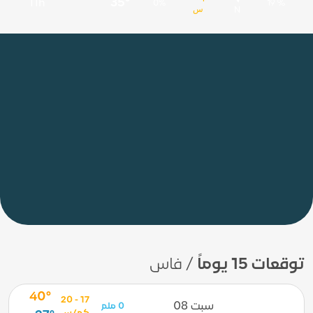
35°
11h
0%
19 %
س
N
توقعات 15 يوماً
/ فاس
40°
17 - 20
سبت 08
0 ملم