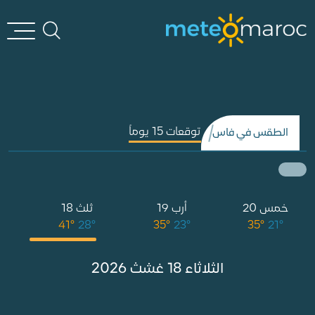
توقعات 15 يوماً
الطقس في فاس
خمس 20
أرب 19
ثلث 18
°
41°
28°
35°
23°
35°
21°
الثلاثاء 18 غشث 2026