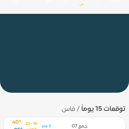
34°
11h
0%
24 %
س
N
توقعات 15 يوماً
/ فاس
40°
18 - 23
جمع 07
0 ملم