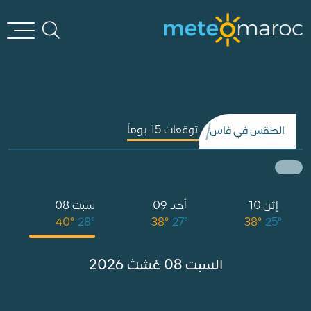
توقعات 15 يوماً
الطقس في فاس
إثن 10
أحد 09
سبت 08
40°
28°
38°
27°
38°
25°
السبت 08 غشث 2026